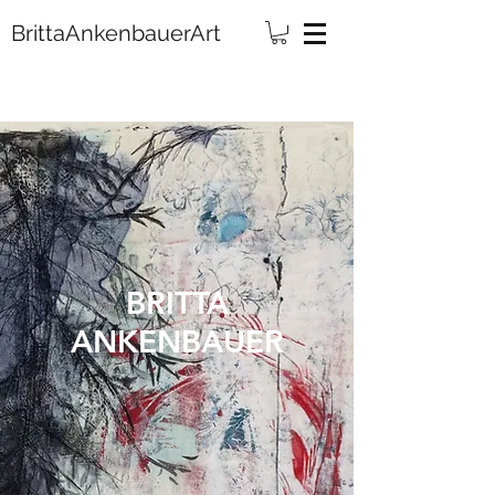
rittaAnkenbauerArt
BRITTA
ANKENBAUER